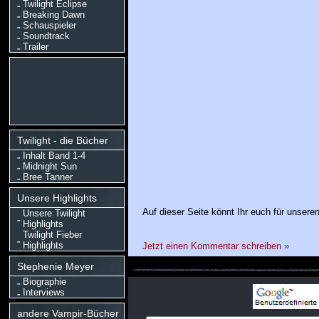
Twilight Eclipse
Breaking Dawn
Schauspieler
Soundtrack
Trailer
Twilight - die Bücher
Inhalt Band 1-4
Midnight Sun
Bree Tanner
Unsere Highlights
Auf dieser Seite könnt Ihr euch für unsere
Unsere Twilight
Highlights
Twilight Fieber
Highlights
Jetzt einen Kommentar schreiben »
Stephenie Meyer
Biographie
Interviews
andere Vampir-Bücher