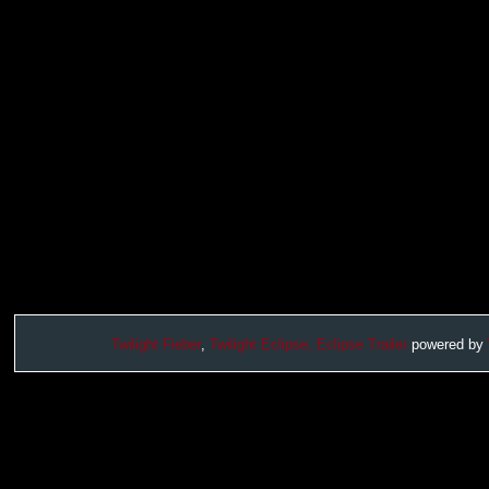
Twilight Fieber
,
Twilight Eclipse,
Eclipse Trailer
powered by