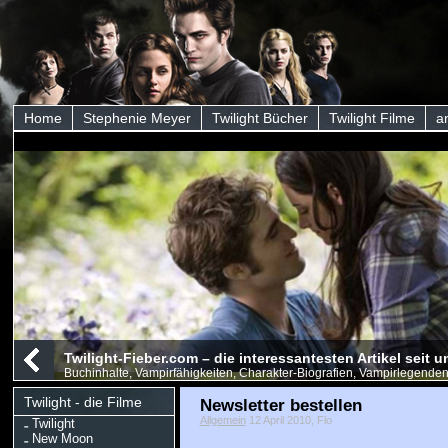
Home
Stephenie Meyer
Twilight Bücher
Twilight Filme
a
Twilight-Fieber.com – die interessantesten Artikel seit
Buchinhalte, Vampirfähigkeiten, Charakter-Biografien, Vampirlegenden
Twilight - die Filme
Newsletter bestellen
Allgemein
12 April 2010, Flo
Twilight
New Moon