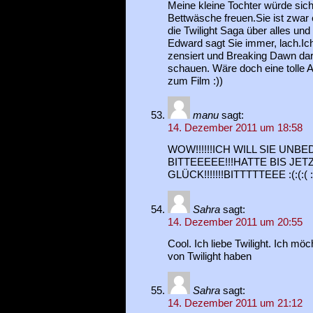
Meine kleine Tochter würde sic
Bettwäsche freuen.Sie ist zwar er
die Twilight Saga über alles und
Edward sagt Sie immer, lach.Ich 
zensiert und Breaking Dawn darf
schauen. Wäre doch eine tolle A
zum Film :))
manu
sagt:
14. Dezember 2011 um 18:58
WOW!!!!!!ICH WILL SIE UNBEDI
BITTEEEEE!!!HATTE BIS JE
GLÜCK!!!!!!!BITTTTTEEE :(:(:( :/:/
Sahra
sagt:
14. Dezember 2011 um 20:55
Cool. Ich liebe Twilight. Ich mö
von Twilight haben
Sahra
sagt:
14. Dezember 2011 um 21:12