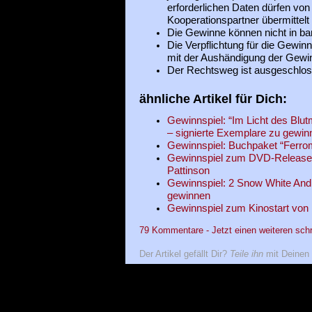
erforderlichen Daten dürfen von 
Kooperationspartner übermittelt
Die Gewinne können nicht in ba
Die Verpflichtung für die Gewinne
mit der Aushändigung der Gewi
Der Rechtsweg ist ausgeschlos
ähnliche Artikel für Dich:
Gewinnspiel: “Im Licht des Blu
– signierte Exemplare zu gewin
Gewinnspiel: Buchpaket “Ferro
Gewinnspiel zum DVD-Release 
Pattinson
Gewinnspiel: 2 Snow White An
gewinnen
Gewinnspiel zum Kinostart von 
79 Kommentare - Jetzt einen weiteren sch
Der Artikel gefällt Dir?
Teile ihn
mit Deinen 