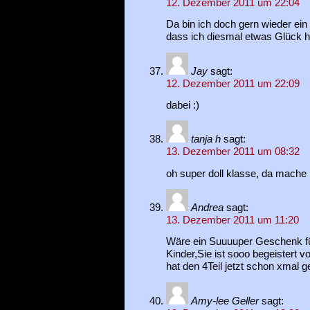
12. Dezember 2011 um 22:04
Da bin ich doch gern wieder ein 
dass ich diesmal etwas Glück h
Jay
sagt:
12. Dezember 2011 um 22:09
dabei :)
tanja h
sagt:
13. Dezember 2011 um 08:32
oh super doll klasse, da mache 
Andrea
sagt:
13. Dezember 2011 um 11:20
Wäre ein Suuuuper Geschenk fü
Kinder,Sie ist sooo begeistert vo
hat den 4Teil jetzt schon xmal g
Amy-lee Geller
sagt: