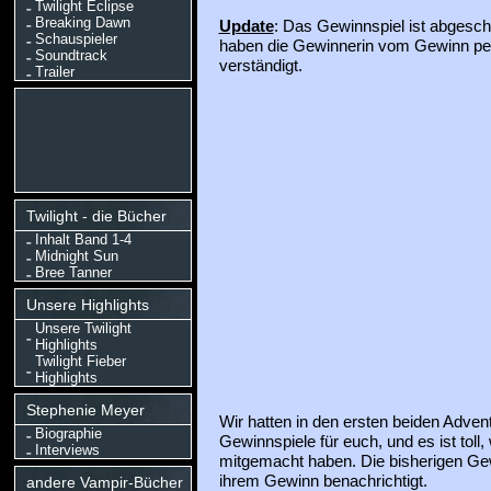
Twilight Eclipse
Breaking Dawn
Update
: Das Gewinnspiel ist abgesch
Schauspieler
haben die Gewinnerin vom Gewinn per
Soundtrack
verständigt.
Trailer
Twilight - die Bücher
Inhalt Band 1-4
Midnight Sun
Bree Tanner
Unsere Highlights
Unsere Twilight
Highlights
Twilight Fieber
Highlights
Stephenie Meyer
Wir hatten in den ersten beiden Adve
Biographie
Gewinnspiele für euch, und es ist toll,
Interviews
mitgemacht haben. Die bisherigen G
ihrem Gewinn benachrichtigt.
andere Vampir-Bücher