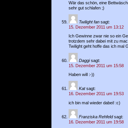
Wär das schön, eine Bettwäsche
sehr gut schlafen ;)
Twilight fan
sagt:
15. Dezember 2011 um 13:12
Ich Gewinne zwar nie so ein Gew
trotzdem sehr dabei mit zu mac
Twilight geht hoffe das ich mal 
Daggi
sagt:
15. Dezember 2011 um 15:58
Haben will :-))
Kat
sagt:
16. Dezember 2011 um 19:53
ich bin mal wieder dabei! :c)
Franziska Rehfeld
sagt:
16. Dezember 2011 um 19:58