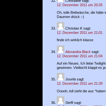
Christiane
sagt:
12. Dezember 2011 um 20:35
Oh, tolle Bettwäsche, die hätte 
Daumen drück :-)
Christian K
sagt:
12. Dezember 2011 um 21:01
finde ich wirklich klasse
Alexandra Black
sagt:
12. Dezember 2011 um 21:04
Auf ein Neues. Ich liebe Twiligh
gewinnen. Vielleicht klappt es ja
Josefa
sagt:
12. Dezember 2011 um 21:39
Ooooh, toll sieht die aus *haben
Steffi
sagt: