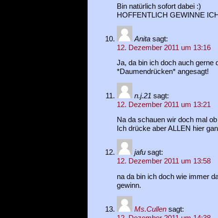
Bin natürlich sofort dabei :)
HOFFENTLICH GEWINNE ICH
Anita
sagt:
12. Dezember 2011 um 13:16
Ja, da bin ich doch auch gerne d
*Daumendrücken* angesagt!
n.j.21
sagt:
12. Dezember 2011 um 13:21
Na da schauen wir doch mal ob 
Ich drücke aber ALLEN hier gan
jafu
sagt:
12. Dezember 2011 um 13:58
na da bin ich doch wie immer da
gewinn.
Ms.Cullen
sagt: