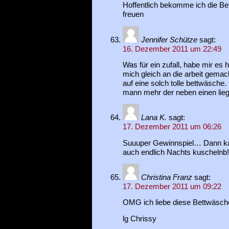
Hoffentlich bekomme ich die B
freuen
Jennifer Schütze
sagt:
16. Dezember 2011 um 22:49
Was für ein zufall, habe mir es 
mich gleich an die arbeit gemac
auf eine solch tolle bettwäsche
mann mehr der neben einen lie
Lana K.
sagt:
17. Dezember 2011 um 06:26
Suuuper Gewinnspiel… Dann kan
auch endlich Nachts kuschelnb!!!
Christina Franz
sagt:
17. Dezember 2011 um 09:22
OMG ich liebe diese Bettwäsche,
lg Chrissy