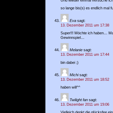
Und wieder einmal versuche ic
so lange bis(s) es endlich mal fu
Eva
sagt:
13. Dezember 2011 um 17:38
Super!!! Möchte ich haben… Mal
Gewinnspiel…
Melanie
sagt:
13. Dezember 2011 um 17:44
bin dabei ;)
Michi
sagt:
13. Dezember 2011 um 18:52
haben will^^
Twilight fan
sagt:
13. Dezember 2011 um 19:06
Vielleich denkt die glücksfee e