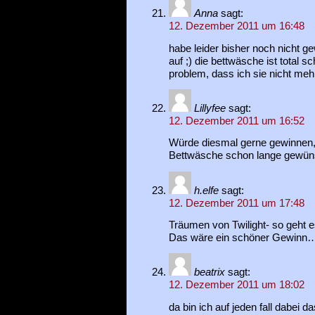
Anna
sagt:
12. Dezember 2011 um 16:48
habe leider bisher noch nicht g
auf ;) die bettwäsche ist total s
problem, dass ich sie nicht meh
Lillyfee
sagt:
12. Dezember 2011 um 16:52
Würde diesmal gerne gewinnen, v
Bettwäsche schon lange gewün
h.elfe
sagt:
12. Dezember 2011 um 17:48
Träumen von Twilight- so geht e
Das wäre ein schöner Gewinn
beatrix
sagt:
12. Dezember 2011 um 18:02
da bin ich auf jeden fall dabei 