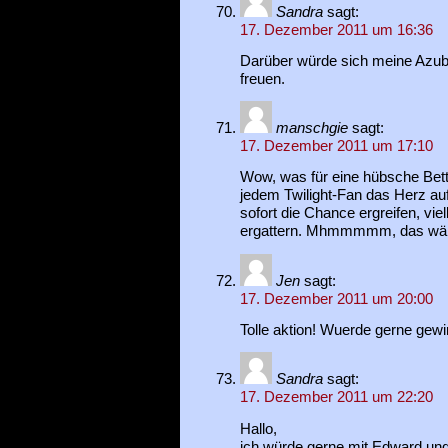
Sandra
sagt:
17. Dezember 2011 um 16:36
Darüber würde sich meine Azub
freuen.
manschgie
sagt:
17. Dezember 2011 um 17:10
Wow, was für eine hübsche Be
jedem Twilight-Fan das Herz a
sofort die Chance ergreifen, vie
ergattern. Mhmmmmm, das wär e
Jen
sagt:
17. Dezember 2011 um 20:00
Tolle aktion! Wuerde gerne gewi
Sandra
sagt:
17. Dezember 2011 um 22:20
Hallo,
ich würde gerne mit Edward und