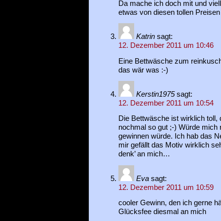
Da mache ich doch mit und viel
etwas von diesen tollen Preis
Katrin
sagt:
12. Dezember 2011 um 10:46
Eine Bettwäsche zum reinkusche
das wär was :-)
Kerstin1975
sagt:
12. Dezember 2011 um 10:54
Die Bettwäsche ist wirklich toll, 
nochmal so gut ;-) Würde mich r
gewinnen würde. Ich hab das N
mir gefällt das Motiv wirklich se
denk’ an mich…
Eva
sagt:
12. Dezember 2011 um 10:59
cooler Gewinn, den ich gerne hät
Glücksfee diesmal an mich