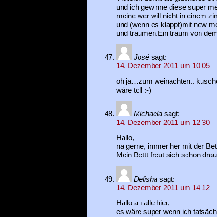
und ich gewinne diese super m
meine wer will nicht in einem zim
und (wenn es klappt)mit new m
und träumen.Ein traum von dem 
José
sagt:
14. Dezember 2011 um 10:05
oh ja…zum weinachten.. kusch
wäre toll :-)
Michaela
sagt:
14. Dezember 2011 um 12:30
Hallo,
na gerne, immer her mit der Be
Mein Bettt freut sich schon drau
Delisha
sagt:
14. Dezember 2011 um 14:12
Hallo an alle hier,
es wäre super wenn ich tatsächl