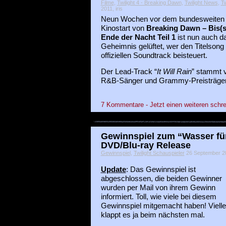
Filme
,
Twilight 4 - Breaking Dawn
,
Twilight News
,
Tw
2011, iris
Neun Wochen vor dem bundesweiten
Kinostart von
Breaking Dawn – Bis(
Ende der Nacht Teil 1
ist nun auch d
Geheimnis gelüftet, wer den Titelson
offiziellen Soundtrack beisteuert.
Der Lead-Track “
It Will Rain
” stammt 
R&B-Sänger und Grammy-Preisträger
7 Kommentare - Jetzt einen weiteren schre
Gewinnspiel zum “Wasser für
DVD/Blu-ray Release
Gewinnspiel
,
Twilight Schauspieler
26 September 201
Update
: Das Gewinnspiel ist
abgeschlossen, die beiden Gewinner
wurden per Mail von ihrem Gewinn
informiert. Toll, wie viele bei diesem
Gewinnspiel mitgemacht haben! Vielle
klappt es ja beim nächsten mal.