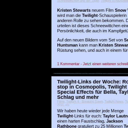
Schneewittchen und der Jäger
,
Twilight Schauspiel
Kristen Stewarts
neuem Film
Snow 
wird man die
Twilight
-Schauspielerin 
anderen Rolle zu sehen bekommen. De
urteilen ist dieses Schneewittchen ei
Persönlichkeit, die auch im Kampfgetü
Auf den neuen Bildern vom Set von
S
Huntsman
kann man
Kristen Stewar
Rüstung sehen, und auch in einem für 
1 Kommentar - Jetzt einen weiteren schrei
Twilight-Links der Woche: Ro
stop in Cosmopolis, Twiligh
Special Effects für Bella, Tay
Schlag und mehr
Filme
,
Twilight 4 - Breaking Dawn
,
Twilight News
,
Tw
2011, iris
Wir haben heute wieder jede Menge
Twilight
-Links für euch:
Taylor Lautn
einen harten Faustschlag,
Jackson
Rathbone
gratuliert zu 25 Millionen
Tw