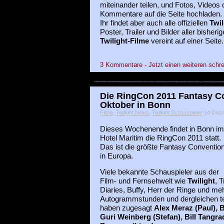
miteinander teilen, und Fotos, Videos 
Kommentare auf die Seite hochladen.
Ihr findet aber auch alle offiziellen
Twil
Poster, Trailer und Bilder aller bisheri
Twilight-Filme
vereint auf einer Seite.
3 Kommentare - Jetzt einen weiteren schre
Die RingCon 2011 Fantasy Co
Oktober in Bonn
Filme
,
Twilight News
,
Twilight Schauspieler
14 Oktob
Dieses Wochenende findet in Bonn im
Hotel Maritim die RingCon 2011 statt.
Das ist die größte Fantasy Conventio
in Europa.
Viele bekannte Schauspieler aus der
Film- und Fernsehwelt wie
Twilight
, 
Diaries, Buffy, Herr der Ringe und m
Autogrammstunden und dergleichen t
haben zugesagt
Alex Meraz (Paul), B
Guri Weinberg (Stefan), Bill Tangrad