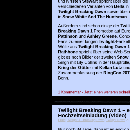
und
Kristen Stewart
spricht über die
verschiedenen Varianten von
Bella
in
Twilight Breaking Dawn
sowie über i
in
Snow White And The Huntsman
.
Außerdem sind schon einige der
Twil
Breaking Dawn 1
Promotion auf Euro
Pattinson
und
Ashley Greene
. Conc
Fans zu einer langen
Twilight
-Fanket
Wölfe aus
Twilight Breaking Dawn 1
Rathbone
spricht über seine Web-Ser
gibt es noch Bilder der zweiten
Snow 
Singh mit Lily Collins in der Hauptroll
Krieg der Götter
mit
Kellan Lutz
und
Zusammenfassung der
RingCon 201
Bonn.
1 Kommentar - Jetzt einen weiteren schrei
Twilight Breaking Dawn 1 – e
Hochzeitseinladung (Video)
Filme
,
Twilight 4 - Breaking Dawn
,
Twilight News
21 
Nur noch 34 Tage, dann ist es endlich