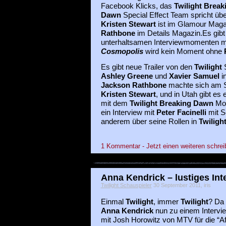
Facebook Klicks, das
Twilight Break
Dawn
Special Effect Team spricht üb
Kristen Stewart
ist im Glamour Mag
Rathbone
im Details Magazin.Es gib
unterhaltsamen Interviewmomenten m
Cosmopolis
wird kein Moment ohne
Es gibt neue Trailer von den
Twilight
Ashley Greene
und
Xavier Samuel
in
Jackson Rathbone
machte sich am S
Kristen Stewart
, und in Utah gibt es 
mit dem
Twilight Breaking Dawn
Mot
ein Interview mit
Peter Facinelli
mit S
anderem über seine Rollen in
Twiligh
1 Kommentar - Jetzt einen weiteren schrei
Anna Kendrick – lustiges In
Twilight Schauspieler
30 September 2011, iris
Einmal
Twilight
, immer
Twilight
? Da 
Anna Kendrick
nun zu einem Intervi
mit Josh Horowitz von MTV für die “Af