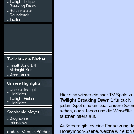
Twilight Eclipse
Breaking Dawn
Schauspieler
Soundtrack
Trailer
Twilight - die Bücher
Inhalt Band 1-4
Midnight Sun
Bree Tanner
Unsere Highlights
Unsere Twilight
Highlights
Hier sind wieder ein paar TV-Spots zu
Twilight Fieber
Twilight Breaking Dawn 1
für euch. 
Highlights
jedem Spot sind ein paar andere Sze
sehen, auch Jacob und die Werwölfe
Stephenie Meyer
tauchen öfters auf.
Biographie
Interviews
Außerdem gibt es eine Fortsetzung der
Honeymoon-Szene, welche wir euch
andere Vampir-Bücher