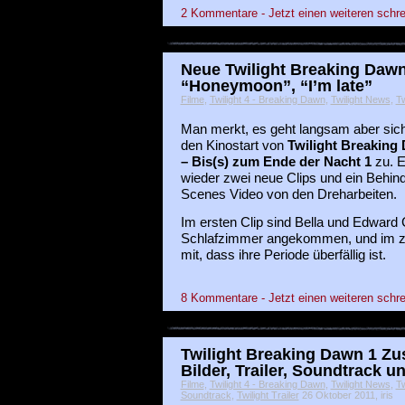
2 Kommentare - Jetzt einen weiteren schre
Neue Twilight Breaking Dawn
“Honeymoon”, “I’m late”
Filme
,
Twilight 4 - Breaking Dawn
,
Twilight News
,
Tw
Man merkt, es geht langsam aber sich
den Kinostart von
Twilight Breaking
– Bis(s) zum Ende der Nacht 1
zu. E
wieder zwei neue Clips und ein Behin
Scenes Video von den Dreharbeiten.
Im ersten Clip sind Bella und Edward 
Schlafzimmer angekommen, und im zwe
mit, dass ihre Periode überfällig ist.
8 Kommentare - Jetzt einen weiteren schre
Twilight Breaking Dawn 1 
Bilder, Trailer, Soundtrack 
Filme
,
Twilight 4 - Breaking Dawn
,
Twilight News
,
Tw
Soundtrack
,
Twilight Trailer
26 Oktober 2011, iris