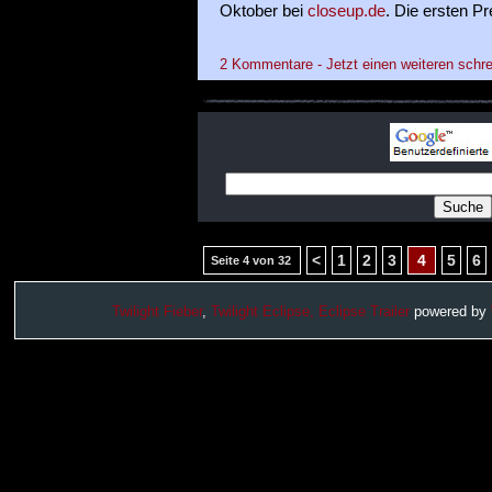
Oktober bei
closeup.de
. Die ersten P
2 Kommentare - Jetzt einen weiteren schre
<
1
2
3
4
5
6
Seite 4 von 32
Twilight Fieber
,
Twilight Eclipse,
Eclipse Trailer
powered by