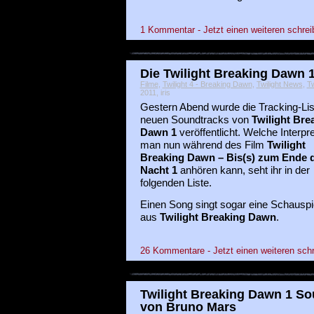
1 Kommentar - Jetzt einen weiteren schrei
Die Twilight Breaking Dawn 
Filme
,
Twilight 4 - Breaking Dawn
,
Twilight News
,
Tw
2011, iris
Gestern Abend wurde die Tracking-Lis
neuen Soundtracks von
Twilight Bre
Dawn 1
veröffentlicht. Welche Interpr
man nun während des Film
Twilight
Breaking Dawn – Bis(s) zum Ende 
Nacht 1
anhören kann, seht ihr in der
folgenden Liste.
Einen Song singt sogar eine Schauspie
aus
Twilight Breaking Dawn
.
26 Kommentare - Jetzt einen weiteren sch
Twilight Breaking Dawn 1 So
von Bruno Mars