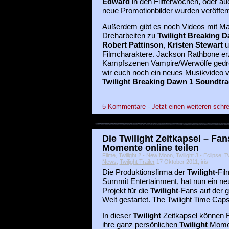
Edward
in den Flitterwochen, oder au
neue Promotionbilder wurden veröffentl
Außerdem gibt es noch Videos mit Mate
Dreharbeiten zu
Twilight Breaking 
Robert Pattinson
,
Kristen Stewart
u
Filmcharaktere. Jackson Rathbone erzä
Kampfszenen Vampire/Werwölfe gedreh
wir euch noch ein neues Musikvideo
Twilight Breaking Dawn 1 Soundtra
5 Kommentare - Jetzt einen weiteren schre
Die Twilight Zeitkapsel – Fa
Momente online teilen
Filme
,
Twilight 2 - New Moon
,
Twilight 3 - Eclipse
,
T
News
,
Twilight Trailer
17 Oktober 2011, iris
Die Produktionsfirma der
Twilight
-Fil
Summit Entertainment, hat nun ein ne
Projekt für die
Twilight
-Fans auf der 
Welt gestartet. The Twilight Time Caps
In dieser
Twilight
Zeitkapsel können 
ihre ganz persönlichen
Twilight
Mome