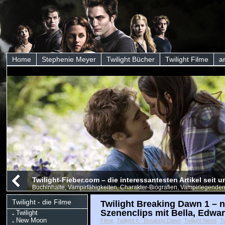
Home
Stephenie Meyer
Twilight Bücher
Twilight Filme
a
Twilight-Fieber.com – die interessantesten Artikel seit
Buchinhalte, Vampirfähigkeiten, Charakter-Biografien, Vampirlegenden
Twilight - die Filme
Twilight Breaking Dawn 1 – 
Szenenclips mit Bella, Edwa
Twilight
New Moon
Filme
,
Twilight 4 - Breaking Dawn
,
Twilight News
,
Tw