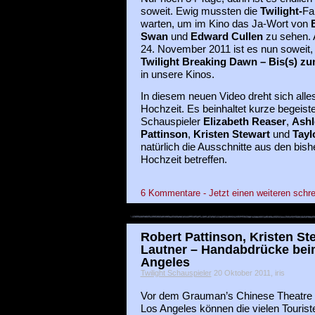
soweit. Ewig mussten die
Twilight-
Fa
warten, um im Kino das Ja-Wort von
Swan
und
Edward Cullen
zu sehen.
24. November 2011 ist es nun soweit,
Twilight Breaking Dawn – Bis(s) z
in unsere Kinos.
In diesem neuen Video dreht sich all
Hochzeit. Es beinhaltet kurze begeist
Schauspieler
Elizabeth Reaser
,
Ashl
Pattinson
,
Kristen Stewart
und
Tayl
natürlich die Ausschnitte aus den bishe
Hochzeit betreffen.
6 Kommentare - Jetzt einen weiteren schre
Robert Pattinson, Kristen St
Lautner – Handabdrücke bei
Angeles
Twilight Schauspieler
20 Oktober 2011, iris
Vor dem Grauman’s Chinese Theatre 
Los Angeles können die vielen Tourist