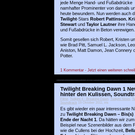
jede Menge Hand- und Fußabdrücke
namhafter Prominenter von damals u
heute bewundern. Nun werden auch d
Twilight
-Stars
Robert Pattinson
,
Kri
Stewart
und
Taylor Lautner
ihre Han
und Fußabdrücke in Beton verewigen.
Somit gesellen sich Robert, Kristen u
wie Brad Pitt, Samuel L. Jackson, Leo
Aniston, Matt Damon, Jean Connery o
Potter.
1 Kommentar - Jetzt einen weiteren schrei
Twilight Breaking Dawn 1 Ne
hinter den Kulissen, Soundt
Filme
,
Twilight 4 - Breaking Dawn
,
Twilight News
,
Tw
Soundtrack
19 Oktober 2011, iris
Es gibt wieder ein paar interessante 
zu
Twilight Breaking Dawn – Bis(s)
Ende der Nacht 1
. Da hätten wir zum
Beispiel neue Szenenbilder aus dem F
wie die Cullens bei der Hochzeit,
Bell