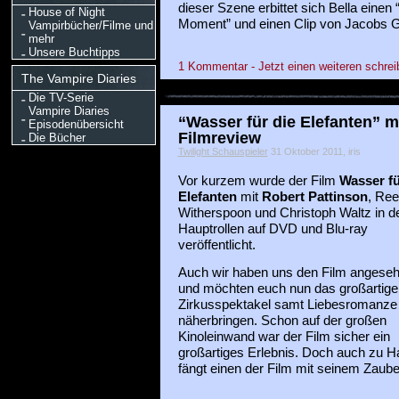
dieser Szene erbittet sich Bella eine
House of Night
Moment” und einen Clip von Jacobs G
Vampirbücher/Filme und
mehr
Unsere Buchtipps
1 Kommentar - Jetzt einen weiteren schrei
The Vampire Diaries
Die TV-Serie
Vampire Diaries
“Wasser für die Elefanten” m
Episodenübersicht
Filmreview
Die Bücher
Twilight Schauspieler
31 Oktober 2011, iris
Vor kurzem wurde der Film
Wasser fü
Elefanten
mit
Robert Pattinson
, Re
Witherspoon und Christoph Waltz in d
Hauptrollen auf DVD und Blu-ray
veröffentlicht.
Auch wir haben uns den Film angese
und möchten euch nun das großartige
Zirkusspektakel samt Liebesromanze
näherbringen. Schon auf der großen
Kinoleinwand war der Film sicher ein
großartiges Erlebnis. Doch auch zu 
fängt einen der Film mit seinem Zauber