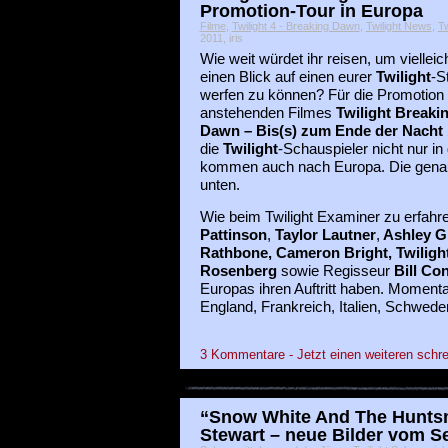
Promotion-Tour in Europa
Filme
,
Twilight 4 - Breaking Dawn
,
Twilight News
,
Tw
2011, iris
Wie weit würdet ihr reisen, um vielleic
einen Blick auf einen eurer
Twilight
-S
werfen zu können? Für die Promotion
anstehenden Filmes
Twilight Breaki
Dawn – Bis(s) zum Ende der Nacht 
die
Twilight
-Schauspieler nicht nur i
kommen auch nach Europa. Die genau
unten.
Wie beim Twilight Examiner zu erfahr
Pattinson
,
Taylor Lautner
,
Ashley G
Rathbone, Cameron Bright,
Twiligh
Rosenberg
sowie Regisseur
Bill Co
Europas ihren Auftritt haben. Momenta
England, Frankreich, Italien, Schwed
3 Kommentare - Jetzt einen weiteren schre
“Snow White And The Huntsm
Stewart – neue Bilder vom S