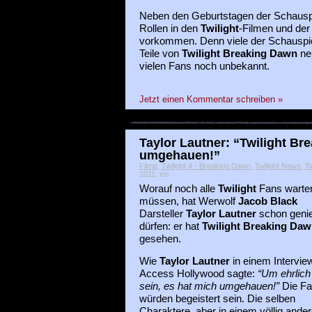
Neben den Geburtstagen der Schauspi
Rollen in den
Twilight
-Filmen und der 
vorkommen. Denn viele der Schauspiele
Teile von
Twilight Breaking Dawn
ne
vielen Fans noch unbekannt.
Jetzt einen Kommentar schreiben »
Taylor Lautner: “Twilight Br
umgehauen!”
Filme
,
Twilight 4 - Breaking Dawn
,
Twilight News
,
Tw
2011, iris
Worauf noch alle
Twilight
Fans warte
müssen, hat Werwolf
Jacob Black
Darsteller
Taylor Lautner
schon geni
dürfen: er hat
Twilight Breaking Daw
gesehen.
Wie
Taylor Lautner
in einem Intervie
Access Hollywood sagte:
“Um ehrlich
sein, es hat mich umgehauen!”
Die Fa
würden begeistert sein. Die selben
Charaktere, aber in einem völlig ander