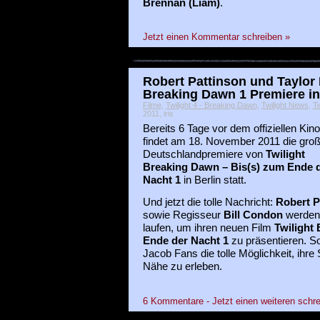
Brennan (Liam)
.
Jetzt einen Kommentar schreiben »
Robert Pattinson und Taylor 
Breaking Dawn 1 Premiere in 
Filme
,
Twilight 4 - Breaking Dawn
,
Twilight News
,
Tw
2011, iris
Bereits 6 Tage vor dem offiziellen Kino
findet am 18. November 2011 die gro
Deutschlandpremiere von
Twilight
Breaking Dawn – Bis(s) zum Ende 
Nacht 1
in Berlin statt.
Und jetzt die tolle Nachricht:
Robert P
sowie Regisseur
Bill Condon
werden 
laufen, um ihren neuen Film
Twilight
Ende der Nacht 1
zu präsentieren. S
Jacob Fans die tolle Möglichkeit, ihre
Nähe zu erleben.
6 Kommentare - Jetzt einen weiteren schre