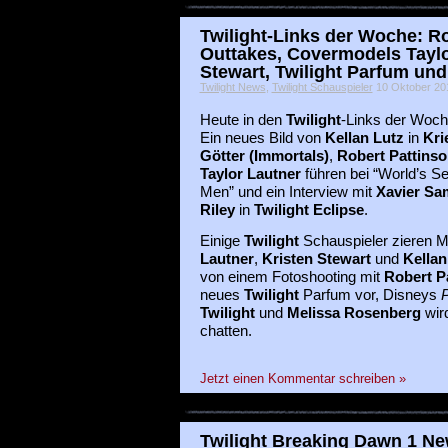
Twilight-Links der Woche: R
Outtakes, Covermodels Taylo
Stewart, Twilight Parfum un
Twilight News
,
Twilight Schauspieler
10 Oktober 2011
Heute in den
Twilight
-Links der Woch
Ein neues Bild von
Kellan Lutz
in
Kri
Götter (Immortals)
,
Robert Pattins
Taylor Lautner
führen bei “World’s Se
Men” und ein Interview mit
Xavier Sa
Riley
in
Twilight Eclipse
.
Einige
Twilight
Schauspieler zieren 
Lautner
,
Kristen Stewart
und
Kellan
von einem Fotoshooting mit
Robert P
neues
Twilight
Parfum vor, Disneys
P
Twilight
und
Melissa Rosenberg
wir
chatten.
Jetzt einen Kommentar schreiben »
Twilight Breaking Dawn 1 New