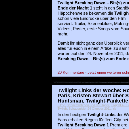
Twilight Breaking Dawn – Bis(s) z
Ende der Nacht 1
steht in den Startlö
Häppchenweise bekamen die
Twiligh
schon viele Eindrücke über den Film
serviert. Trailer, Szenenbilder, Making
Videos, Poster, erste Songs vom Sou
mehr.
Damit ihr nicht ganz den Überblick ver
alles für euch in einem Artikel zu sam
warten auf den 24. November 2011, 
Breaking Dawn – Bis(s) zum Ende d
20 Kommentare - Jetzt einen weiteren sch
Twilight Links der Woche: Ro
Paris, Kristen Stewart über
Huntsman, Twilight-Fankett
Filme
,
Schneewittchen und der Jäger
,
Twilight 4 -
Twilight Schauspieler
24 Oktober 2011, iris
In den heutigen
Twilight-Links
der Wo
Fans erhalten Regeln für Tent City bei
Twilight Breaking Dawn 1
Premiere 