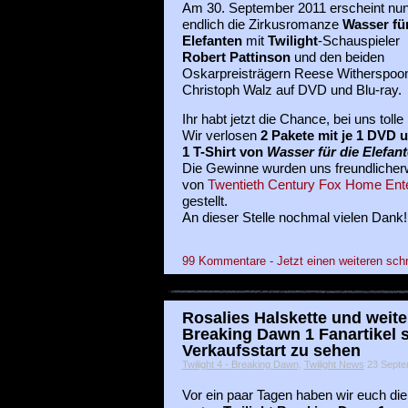
Am 30. September 2011 erscheint nu
endlich die Zirkusromanze
Wasser für
Elefanten
mit
Twilight
-Schauspieler
Robert Pattinson
und den beiden
Oskarpreisträgern Reese Witherspoo
Christoph Walz auf DVD und Blu-ray.
Ihr habt jetzt die Chance, bei uns tol
Wir verlosen
2 Pakete mit je 1 DVD 
1 T-Shirt von
Wasser für die Elefan
Die Gewinne wurden uns freundlicher
von
Twentieth Century Fox Home Ent
gestellt.
An dieser Stelle nochmal vielen Dank!
99 Kommentare - Jetzt einen weiteren sch
Rosalies Halskette und weite
Breaking Dawn 1 Fanartikel 
Verkaufsstart zu sehen
Twilight 4 - Breaking Dawn
,
Twilight News
23 Septem
Vor ein paar Tagen haben wir euch die