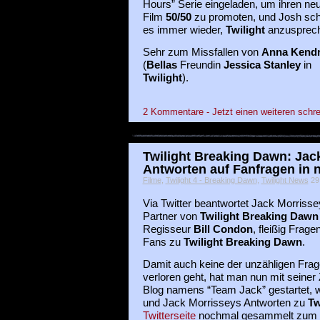
Hours” Serie eingeladen, um ihren ne
Film
50/50
zu promoten, und Josh sch
es immer wieder,
Twilight
anzusprec
Sehr zum Missfallen von
Anna Kendr
(
Bellas
Freundin
Jessica Stanley
in
Twilight
).
2 Kommentare - Jetzt einen weiteren schre
Twilight Breaking Dawn: Jac
Antworten auf Fanfragen in
Filme
,
Twilight 4 - Breaking Dawn
,
Twilight News
29 
Via Twitter beantwortet Jack Morrisse
Partner von
Twilight Breaking Dawn
Regisseur
Bill Condon
, fleißig Frage
Fans zu
Twilight Breaking Dawn
.
Damit auch keine der unzähligen Frag
verloren geht, hat man nun mit seine
Blog namens “Team Jack” gestartet, w
und Jack Morrisseys Antworten zu
Tw
Twitterseite
nochmal gesammelt zum n