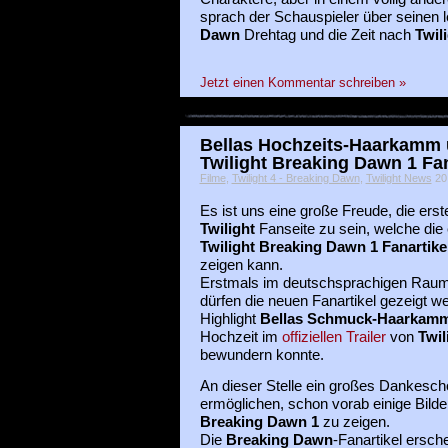
sprach der Schauspieler über seinen 
Dawn
Drehtag und die Zeit nach
Twil
Jetzt einen Kommentar schreiben »
Bellas Hochzeits-Haarkamm 
Twilight Breaking Dawn 1 Fana
Filme
,
Twilight 4 - Breaking Dawn
,
Twilight News
20 
Es ist uns eine große Freude, die erst
Twilight
Fanseite zu sein, welche die
Twilight Breaking Dawn 1 Fanartike
zeigen kann.
Erstmals im deutschsprachigen Rau
dürfen die neuen Fanartikel gezeigt w
Highlight
Bellas Schmuck-Haarkam
Hochzeit im
offiziellen Trailer
von
Twil
bewundern konnte.
An dieser Stelle ein großes Dankesc
ermöglichen, schon vorab einige Bilder
Breaking Dawn 1
zu zeigen.
Die
Breaking Dawn
-Fanartikel ersche