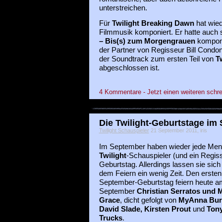
unterstreichen.
Für
Twilight Breaking Dawn
hat wied
Filmmusik komponiert. Er hatte auch
– Bis(s) zum Morgengrauen
komponi
der Partner von Regisseur Bill Condon
der Soundtrack zum ersten Teil von
T
abgeschlossen ist.
4 Kommentare - Jetzt einen weiteren schre
Die Twilight-Geburtstage im
Twilight Schauspieler
21 September 2011, iris
Im September haben wieder jede Me
Twilight
-Schauspieler (und ein Regis
Geburtstag. Allerdings lassen sie sich
dem Feiern ein wenig Zeit. Den ersten
September-Geburtstag feiern heute a
September
Christian Serratos und 
Grace
,
dicht gefolgt von
MyAnna Bur
David Slade, Kirsten Prout
und
Ton
Trucks
.