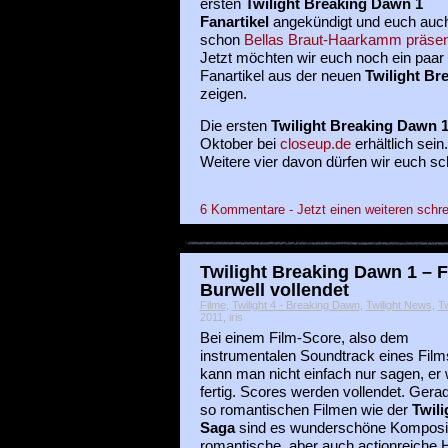
ersten
Twilight Breaking Dawn 1
Fanartikel
angekündigt und euch auc
schon
Bellas Braut-Haarkamm präsent
Jetzt möchten wir euch noch ein paar
Fanartikel aus der neuen
Twilight Br
zeigen.
Die ersten
Twilight Breaking Dawn 
Oktober bei
closeup.de
erhältlich sein.
Weitere vier davon dürfen wir euch sc
6 Kommentare - Jetzt einen weiteren schre
Twilight Breaking Dawn 1 – F
Burwell vollendet
Filme
,
Twilight 4 - Breaking Dawn
,
Twilight News
,
Tw
2011, iris
Bei einem Film-Score, also dem
instrumentalen Soundtrack eines Film
kann man nicht einfach nur sagen, er
fertig. Scores werden vollendet. Gerad
so romantischen Filmen wie der
Twili
Saga
sind es wunderschöne Komposit
romantische, aber auch actionreiche 