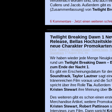
veröffentlich worden sind, und auch ei
Cullens und Jacob. Außerdem gibt es e
(Zusammenfassung) von
Twilight B
6 Kommentare - Jetzt einen weiteren schre
Twilight Breaking Dawn 1 N
Release, Bellas Hochzeitskle
neue Charakter Promokarten
Filme
,
Twilight 4 - Breaking Dawn
,
Twilight News
,
Tw
Soundtrack
17 August 2011, iris
Wir haben wieder jede Menge Neuigke
rund um
Twilight Breaking Dawn – B
zum Ende der Nacht 1
.
Es gibt ein Erscheinungsdatum für de
Soundtrack
,
Taylor Lautner
sagt ein
tränenreichen Film voraus und die Sc
spricht über ihre Rolle
Tia
. Außerdem
Kristen Stewart
ihre Meinung über
B
Des weiteren gibt es schon einen ers
Merchandise Artikel, weitere Promoka
Kristen Stewart, Robert Pattinson
s
Interviews zum Film. Dann spricht
Kr