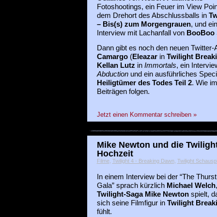
Fotoshootings, ein Feuer im View Poin
dem Drehort des Abschlussballs in
Tw
– Bis(s) zum Morgengrauen
, und ei
Interview mit Lachanfall von
BooBoo 
Dann gibt es noch den neuen Twitter
Camargo
(
Eleazar
in
Twilight Break
Kellan Lutz
in
Immortals
, ein Intervi
Abduction
und ein ausführliches Spec
Heiligtümer des Todes Teil 2
. Wie i
Beiträgen folgen.
Jetzt einen Kommentar schreiben »
Mike Newton und die Twiligh
Hochzeit
Filme
,
Twilight 4 - Breaking Dawn
,
Twilight Schauspi
In einem Interview bei der “The Thurst
Gala” sprach kürzlich
Michael Welch
Twilight-Saga Mike Newton
spielt, d
sich seine Filmfigur in
Twilight Brea
fühlt.