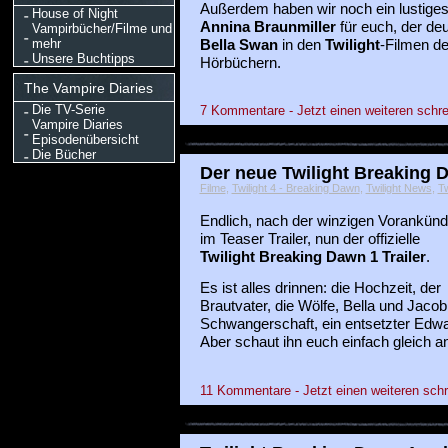
Außerdem haben wir noch ein lustiges 
House of Night
Annina Braunmiller
für euch, der d
Vampirbücher/Filme und
mehr
Bella Swan
in den
Twilight
-Filmen d
Unsere Buchtipps
Hörbüchern.
The Vampire Diaries
Die TV-Serie
7 Kommentare - Jetzt einen weiteren schre
Vampire Diaries
Episodenübersicht
Die Bücher
Der neue Twilight Breaking Da
Filme
,
Twilight 4 - Breaking Dawn
,
Twilight News
,
Tw
Endlich, nach der winzigen Vorankünd
im Teaser Trailer, nun der offizielle
Twilight Breaking Dawn 1 Trailer
.
Es ist alles drinnen: die Hochzeit, der
Brautvater, die Wölfe, Bella und Jacob
Schwangerschaft, ein entsetzter Ed
Aber schaut ihn euch einfach gleich an
11 Kommentare - Jetzt einen weiteren schr