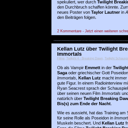
spekuliert, wer durch
Twilight Break
den Durchbruch schaffen könnte. Zum
neues Poster von
Taylor Lautner
in
A
den Beiträgen folgen.
2 Kommentare - Jetzt einen weiteren schre
Kellan Lutz über Twilight B
Immortals
Filme
,
Twilight 4 - Breaking Dawn
,
Twilight Schauspi
Ob als Vampir
Emmett
in der
Twilight
Saga
oder griechischer Gott Poseidon
Immortals
,
Kellan Lutz
macht immer 
gute Figur. In einem Radiointerview mi
Ryan Seacrest sprach der Schauspiel
über seinen neuen Film
Immortals
un
natürlich über
Twilight Breaking Daw
Bis(s) zum Ende der Nacht
.
Wie es aussieht, hat das Training am 
für seine Rolle als Poseidon in
Immort
Muskeln beschert. Und
Kellan Lutz
fr