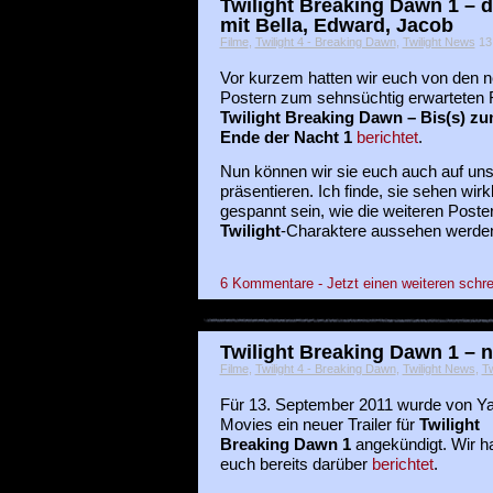
Twilight Breaking Dawn 1 – d
mit Bella, Edward, Jacob
Filme
,
Twilight 4 - Breaking Dawn
,
Twilight News
13 
Vor kurzem hatten wir euch von den 
Postern zum sehnsüchtig erwarteten 
Twilight Breaking Dawn – Bis(s) z
Ende der Nacht 1
berichtet
.
Nun können wir sie euch auch auf un
präsentieren. Ich finde, sie sehen wirk
gespannt sein, wie die weiteren Poste
Twilight
-Charaktere aussehen werde
6 Kommentare - Jetzt einen weiteren schre
Twilight Breaking Dawn 1 – n
Filme
,
Twilight 4 - Breaking Dawn
,
Twilight News
,
Tw
Für 13. September 2011 wurde von Y
Movies ein neuer Trailer für
Twilight
Breaking Dawn 1
angekündigt. Wir h
euch bereits darüber
berichtet
.