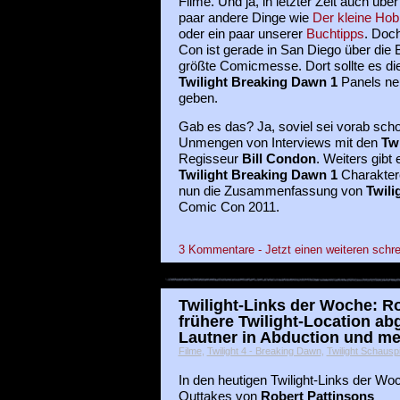
Filme. Und ja, in letzter Zeit auch über
paar andere Dinge wie
Der kleine Hob
oder ein paar unserer
Buchtipps
. Doc
Con ist gerade in San Diego über die 
größte Comicmesse. Dort sollte es d
Twilight Breaking Dawn 1
Panels ne
geben.
Gab es das? Ja, soviel sei vorab sch
Unmengen von Interviews mit den
Twi
Regisseur
Bill Condon
. Weiters gibt
Twilight Breaking Dawn
1
Charaktere
nun die Zusammenfassung von
Twili
Comic Con 2011.
3 Kommentare - Jetzt einen weiteren schre
Twilight-Links der Woche: Ro
frühere Twilight-Location ab
Lautner in Abduction und m
Filme
,
Twilight 4 - Breaking Dawn
,
Twilight Schauspi
In den heutigen Twilight-Links der Wo
Outtakes von
Robert Pattinsons