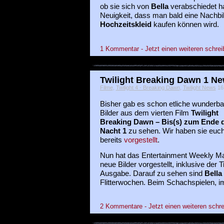
ob sie sich von
Bella
verabschiedet h
Neuigkeit, dass man bald eine Nachb
Hochzeitskleid
kaufen können wird.
1 Kommentar - Jetzt einen weiteren schrei
Twilight Breaking Dawn 1 Ne
Filme
,
Twilight 4 - Breaking Dawn
,
Twilight News
16 
Bisher gab es schon etliche wunderba
Bilder aus dem vierten Film
Twilight
Breaking Dawn – Bis(s) zum Ende 
Nacht 1
zu sehen. Wir haben sie euc
bereits
vorgestellt
.
Nun hat das Entertainment Weekly Mag
neue Bilder vorgestellt, inklusive der T
Ausgabe. Darauf zu sehen sind
Bella
Flitterwochen. Beim Schachspielen, 
2 Kommentare - Jetzt einen weiteren schre