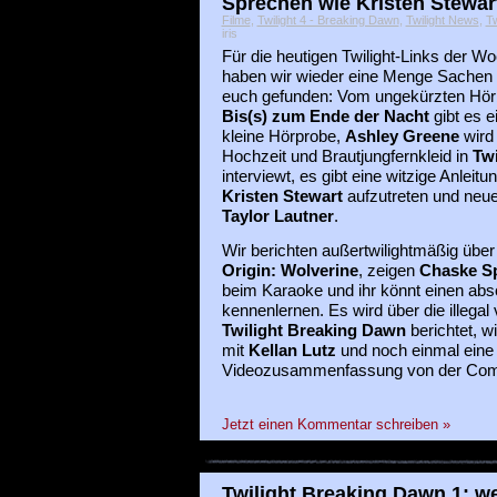
Sprechen wie Kristen Stewar
Filme
,
Twilight 4 - Breaking Dawn
,
Twilight News
,
Tw
iris
Für die heutigen Twilight-Links der W
haben wir wieder eine Menge Sachen 
euch gefunden: Vom ungekürzten Hö
Bis(s) zum Ende der Nacht
gibt es e
kleine Hörprobe,
Ashley Greene
wird
Hochzeit und Brautjungfernkleid in
Twi
interviewt, es gibt eine witzige Anleit
Kristen Stewart
aufzutreten und neue
Taylor Lautner
.
Wir berichten außertwilightmäßig übe
Origin: Wolverine
, zeigen
Chaske S
beim Karaoke und ihr könnt einen abs
kennenlernen. Es wird über die illegal 
Twilight Breaking Dawn
berichtet, w
mit
Kellan Lutz
und noch einmal eine
Videozusammenfassung von der Comi
Jetzt einen Kommentar schreiben »
Twilight Breaking Dawn 1: w