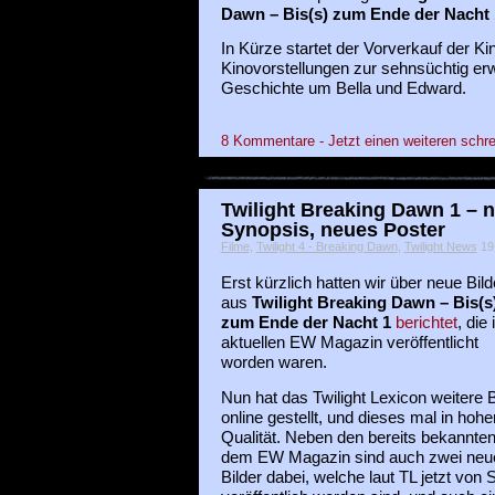
Dawn – Bis(s) zum Ende der Nacht 
In Kürze startet der Vorverkauf der Kin
Kinovorstellungen zur sehnsüchtig er
Geschichte um Bella und Edward.
8 Kommentare - Jetzt einen weiteren schre
Twilight Breaking Dawn 1 – n
Synopsis, neues Poster
Filme
,
Twilight 4 - Breaking Dawn
,
Twilight News
19 
Erst kürzlich hatten wir über neue Bild
aus
Twilight Breaking Dawn – Bis(s
zum Ende der Nacht 1
berichtet
, die
aktuellen EW Magazin veröffentlicht
worden waren.
Nun hat das Twilight Lexicon weitere B
online gestellt, und dieses mal in hohe
Qualität. Neben den bereits bekannte
dem EW Magazin sind auch zwei neu
Bilder dabei, welche laut TL jetzt vo