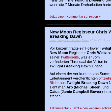
Fans die Filme
Twilight Breaking D
wenn die 7 Monate Dreharbeiten harte
Jetzt einen Kommentar schreiben »
New Moon Regisseur Chris We
Breaking Dawn
Filme
,
Twilight 4 - Breaking Dawn
27 Juni 2011, iris
Vor kurzem fragte ein Follower
Twilig
New Moon
Regisseur
Chris Weitz
au
seiner
Twitterseite
, was er vom
veränderten Thronsaal der Volturi in
Twilight Breaking Dawn 1
halte.
Auf einem der vor kurzem von Summi
Entertainment veröffentlichten
offiziell
Bilder
aus
Twilight Breaking Dawn 1
sieht man
Aro
(
Michael Sheen
) und
Caius
(
Jamie Campbell Bower
) in 
stehen.
1 Kommentar - Jetzt einen weiteren schrei