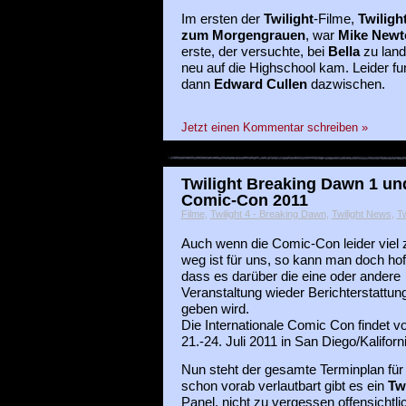
Im ersten der
Twilight
-Filme,
Twilight
zum Morgengrauen
, war
Mike Newt
erste, der versuchte, bei
Bella
zu land
neu auf die Highschool kam. Leider fu
dann
Edward Cullen
dazwischen.
Jetzt einen Kommentar schreiben »
Twilight Breaking Dawn 1 und
Comic-Con 2011
Filme
,
Twilight 4 - Breaking Dawn
,
Twilight News
,
Tw
Auch wenn die Comic-Con leider viel 
weg ist für uns, so kann man doch hof
dass es darüber die eine oder andere
Veranstaltung wieder Berichterstattun
geben wird.
Die Internationale Comic Con findet 
21.-24. Juli 2011 in San Diego/Kaliforni
Nun steht der gesamte Terminplan für 
schon vorab verlautbart gibt es ein
Tw
Panel, nicht zu vergessen offensichtl