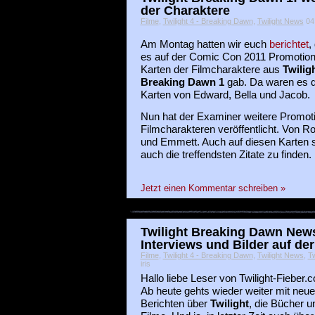
der Charaktere
Filme
,
Twilight 4 - Breaking Dawn
,
Twilight News
04 
Am Montag hatten wir euch
berichtet
,
es auf der Comic Con 2011 Promotion
Karten der Filmcharaktere aus
Twilig
Breaking Dawn 1
gab. Da waren es d
Karten von Edward, Bella und Jacob.
Nun hat der Examiner weitere Promot
Filmcharakteren veröffentlicht. Von Ros
und Emmett. Auch auf diesen Karten s
auch die treffendsten Zitate zu finden.
Jetzt einen Kommentar schreiben »
Twilight Breaking Dawn News
Interviews und Bilder auf d
Filme
,
Twilight 4 - Breaking Dawn
,
Twilight News
,
Tw
iris
Hallo liebe Leser von Twilight-Fieber.
Ab heute gehts wieder weiter mit neu
Berichten über
Twilight
, die Bücher u