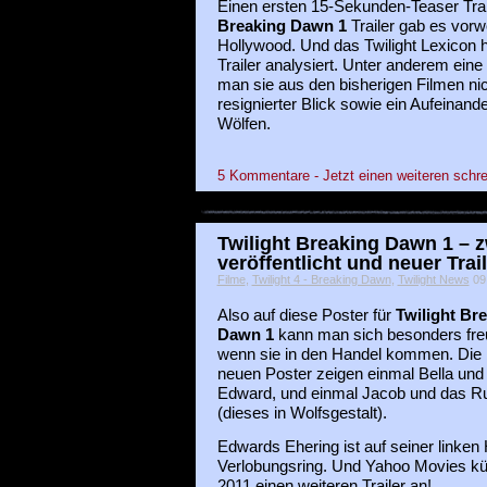
Einen ersten 15-Sekunden-Teaser Trai
Breaking Dawn 1
Trailer gab es vor
Hollywood. Und das Twilight Lexicon ha
Trailer analysiert. Unter anderem eine
man sie aus den bisherigen Filmen ni
resignierter Blick sowie ein Aufeinande
Wölfen.
5 Kommentare - Jetzt einen weiteren schre
Twilight Breaking Dawn 1 – 
veröffentlicht und neuer Trai
Filme
,
Twilight 4 - Breaking Dawn
,
Twilight News
09 
Also auf diese Poster für
Twilight Br
Dawn 1
kann man sich besonders fre
wenn sie in den Handel kommen. Die 
neuen Poster zeigen einmal Bella und
Edward, und einmal Jacob und das R
(dieses in Wolfsgestalt).
Edwards Ehering ist auf seiner linken 
Verlobungsring. Und Yahoo Movies kü
2011 einen weiteren Trailer an!