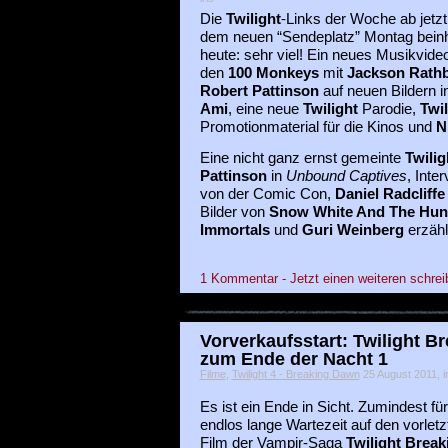
Die
Twilight
-Links der Woche ab jetzt
dem neuen “Sendeplatz” Montag beinh
heute: sehr viel! Ein neues Musikvide
den
100 Monkeys
mit
Jackson Rath
Robert Pattinson
auf neuen Bildern i
Ami
, eine neue
Twilight
Parodie,
Twi
Promotionmaterial für die Kinos und
N
Eine nicht ganz ernst gemeinte
Twili
Pattinson
in
Unbound Captives
, Inte
von der Comic Con,
Daniel Radcliffe
Bilder von
Snow White And The Hu
Immortals
und
Guri Weinberg
erzähl
1 Kommentar - Jetzt einen weiteren schrei
Vorverkaufsstart: Twilight B
zum Ende der Nacht 1
Filme
,
Twilight 4 - Breaking Dawn
25 August 2011, ir
Es ist ein Ende in Sicht. Zumindest für
endlos lange Wartezeit auf den vorletz
Film der Vampir-Saga
Twilight Break