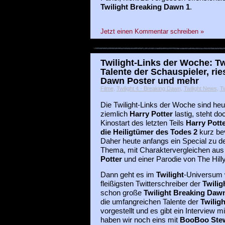
Twilight Breaking Dawn 1
.
Jetzt einen Kommentar schreiben »
Twilight-Links der Woche: Twi
Talente der Schauspieler, rie
Dawn Poster und mehr
Filme
,
Twilight 4 - Breaking Dawn
,
Twilight News
,
Tw
Die Twilight-Links der Woche sind heu
ziemlich
Harry Potter
lastig, steht do
Kinostart des letzten Teils
Harry Pott
die Heiligtümer des Todes 2
kurz be
Daher heute anfangs ein Special zu 
Thema, mit Charaktervergleichen aus
Potter
und einer Parodie von The Hil
Dann geht es im
Twilight
-Universum w
fleißigsten Twitterschreiber der
Twilig
schon große
Twilight Breaking Daw
die umfangreichen Talente der
Twiligh
vorgestellt und es gibt ein Interview m
haben wir noch eins mit
BooBoo Ste