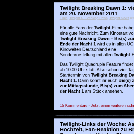
Twilight Breaking Dawn 1: vi
am 20. November 2011
Filme
,
Twilight 4 - Breaking Dawn
,
Twilight News
09 
Für alle Fans der
Twilight
-Filme habe
eine gute Nachricht. Zum Kinostart vo
Twilight Breaking Dawn – Bis(s) z
Ende der Nacht 1
wird es in allen UC
Kinowelten Deutschland eine
Sondervorstellung mit allen
Twilight
-
Das Twilight Quadruple Feature find
ab 10.00 Uhr statt. Also schon vier T
Starttermin von
Twilight Breaking D
Nacht 1
. Dann könnt ihr euch
Bis(s) 
zur Mittagsstunde, Bis(s) zum Abe
der Nacht 1
am Stück ansehen.
15 Kommentare - Jetzt einen weiteren sch
Twilight-Links der Woche: A
Hochzeit, Fan-Reaktion zu B