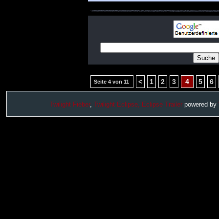
<
1
2
3
4
5
6
Seite 4 von 11
Twilight Fieber
,
Twilight Eclipse,
Eclipse Trailer
powered by