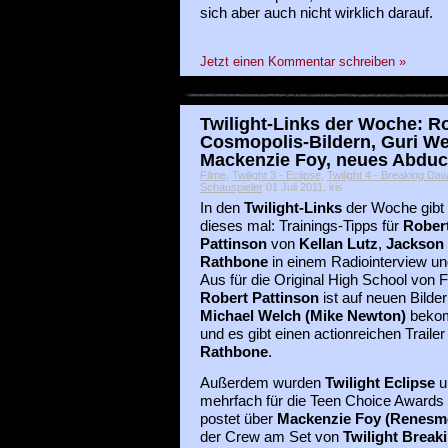
sich aber auch nicht wirklich darauf.
Jetzt einen Kommentar schreiben »
Twilight-Links der Woche: Ro
Cosmopolis-Bildern, Guri We
Mackenzie Foy, neues Abduc
Filme
,
Twilight 3 - Eclipse
,
Twilight 4 - Breaking Da
Schauspieler
01 Juli 2011, iris
In den
Twilight-Links
der Woche gibt
dieses mal: Trainings-Tipps für
Rober
Pattinson
von
Kellan Lutz
,
Jackson
Rathbone
in einem Radiointerview un
Aus für die Original High School von F
Robert Pattinson
ist auf neuen Bilde
Michael Welch (Mike Newton)
bekom
und es gibt einen actionreichen Traile
Rathbone
.
Außerdem wurden
Twilight Eclipse
u
mehrfach für die Teen Choice Awards 
postet über
Mackenzie Foy (Renesm
der Crew am Set von
Twilight Brea