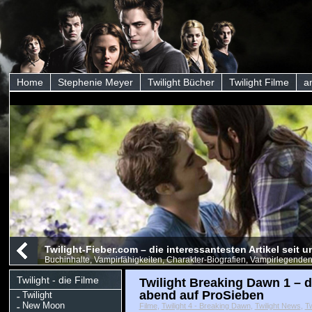
Home
Stephenie Meyer
Twilight Bücher
Twilight Filme
a
Twilight-Fieber.com – die interessantesten Artikel seit
Buchinhalte, Vampirfähigkeiten, Charakter-Biografien, Vampirlegenden
Twilight - die Filme
Twilight Breaking Dawn 1 – d
abend auf ProSieben
Twilight
New Moon
Filme
,
Twilight 4 - Breaking Dawn
,
Twilight News
,
Tw