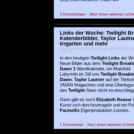
3 Kommentare - Jetzt einen weiteren schre
Links der Woche: Twilight B
Kalenderbilder, Taylor Laut
Irrgarten und mehr
Filme
,
Twilight 4 - Breaking Dawn
,
Twilight News
,
Tw
2011, iris
In den heutigen
Twilight Links
der Wo
Neue Bilder aus dem
Twilight Break
Dawn 1
Wandkalender, ein Maisfeld-
Labyrinth im Stil von
Twilight Breaki
Dawn
,
Taylor Lautner
auf der Titelse
VMAN Magazines und eine Überlegun
den
Twilight
-Stars nicht so einschlag
Dann gibt es noch
Elizabeth Reaser
i
Kunst sich durchzumogeln
und ein Po
Facinellis
Eigenproduktion
Loosies
.
1 Kommentar - Jetzt einen weiteren schrei