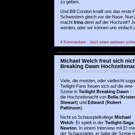
zu geben.
Und Bill Condon knallt uns das erste 
Schwestern gleich vor die Nase. Nun j
macht
Irina
denn auf der Hochzeit? Jet
werden, oder wir können uns einfach 
4 Kommentare - Jetzt einen weiteren schre
Michael Welch freut sich nich
Breaking Dawn Hochzeitsna
Filme
,
Twilight 4 - Breaking Dawn
,
Twilight Schauspi
Viele, die meisten, oder vielleicht soga
Twilight-Fans freuen sich auf die
eine
Szene in
Twilight Breaking Dawn
-
die Hochzeitsnacht von
Bella
(
Kriste
Stewart
) und
Edward
(
Robert
Pattinson
).
Nicht so Schauspielkollege
Michael
Welch
. Er spielt in der
Twilight-Saga
Newton
. In einem Interview mit E! me
der Schauspieler, er habe die Szene 