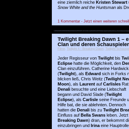
eine ziemlich reiche
Kristen Stewart
Snow White and the Huntsman
als Dre
1 Kommentar - Jetzt einen weiteren schrei
Twilight Breaking Dawn 1 – e
Clan und deren Schauspieler
Filme
,
Twilight 4 - Breaking Dawn
,
Twilight Schauspi
Jeder Regisseur von
Twilight
bis
Twi
Eclipse
hatte die Möglichkeit, den
Den
Clan einzuführen. Catherine Hardwick
(
Twilight
), als
Edward
sich in Forks n
blicken ließ, Chris Weitz (
Twilight Ne
Moon
), als
Laurent
auf
Carlisles
Rat
Denali
besuchte und eine Liebschaft
begann und David Slade (
Twilight
Eclipse
), als
Carlisle
seine Freunde 
Hilfe bat, die sie ablehnten. Dennoch
hatten die
Denali
bis zu
Twilight Br
Einfluss auf
Bella Swans
leben. Jetzt 
Breaking Dawn
) dran, er bekommt d
einzubringen und
Irina
eine Hauptroll