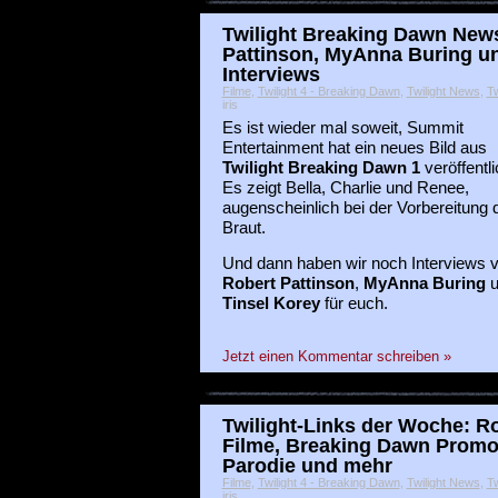
Twilight Breaking Dawn News
Pattinson, MyAnna Buring un
Interviews
Filme
,
Twilight 4 - Breaking Dawn
,
Twilight News
,
Tw
iris
Es ist wieder mal soweit, Summit
Entertainment hat ein neues Bild aus
Twilight Breaking Dawn 1
veröffentli
Es zeigt Bella, Charlie und Renee,
augenscheinlich bei der Vorbereitung 
Braut.
Und dann haben wir noch Interviews 
Robert Pattinson
,
MyAnna Buring
u
Tinsel Korey
für euch.
Jetzt einen Kommentar schreiben »
Twilight-Links der Woche: R
Filme, Breaking Dawn Promoar
Parodie und mehr
Filme
,
Twilight 4 - Breaking Dawn
,
Twilight News
,
Tw
iris