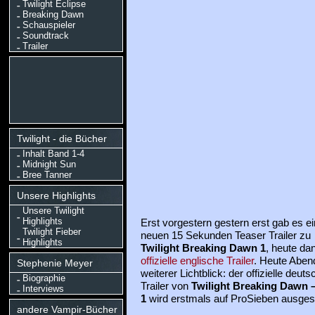
Twilight Eclipse
Breaking Dawn
Schauspieler
Soundtrack
Trailer
Twilight - die Bücher
Inhalt Band 1-4
Midnight Sun
Bree Tanner
Unsere Highlights
Unsere Twilight
Highlights
Erst vorgestern gestern erst gab es e
Twilight Fieber
neuen 15 Sekunden Teaser Trailer zu
Highlights
Twilight Breaking Dawn 1
, heute da
offizielle englische Trailer
. Heute Aben
Stephenie Meyer
weiterer Lichtblick: der offizielle deuts
Biographie
Trailer von
Twilight Breaking Dawn 
Interviews
1
wird erstmals auf ProSieben ausgest
andere Vampir-Bücher