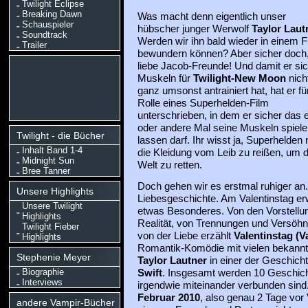
Twilight Eclipse
Breaking Dawn
Was macht denn eigentlich unser
Schauspieler
hübscher junger Werwolf
Taylor Laut
Soundtrack
Werden wir ihn bald wieder in einem F
Trailer
bewundern können? Aber sicher doch
liebe Jacob-Freunde! Und damit er sic
Muskeln für
Twilight-New Moon
nich
ganz umsonst antrainiert hat, hat er fü
Rolle eines Superhelden-Film
unterschrieben, in dem er sicher das 
oder andere Mal seine Muskeln spiele
Twilight - die Bücher
lassen darf. Ihr wisst ja, Superhelden 
Inhalt Band 1-4
die Kleidung vom Leib zu reißen, um da
Midnight Sun
Welt zu retten.
Bree Tanner
Doch gehen wir es erstmal ruhiger an.
Unsere Highlights
Liebesgeschichte. Am Valentinstag erw
Unsere Twilight
etwas Besonderes. Von den Vorstellu
Highlights
Realität, von Trennungen und Versöh
Twilight Fieber
von der Liebe erzählt
Valentinstag (Va
Highlights
Romantik-Komödie mit vielen bekannte
Stephenie Meyer
Taylor Lautner
in einer der Geschich
Biographie
Swift
. Insgesamt werden 10 Geschich
Interviews
irgendwie miteinander verbunden sind. 
Februar 2010
, also genau 2 Tage vor 
andere Vampir-Bücher