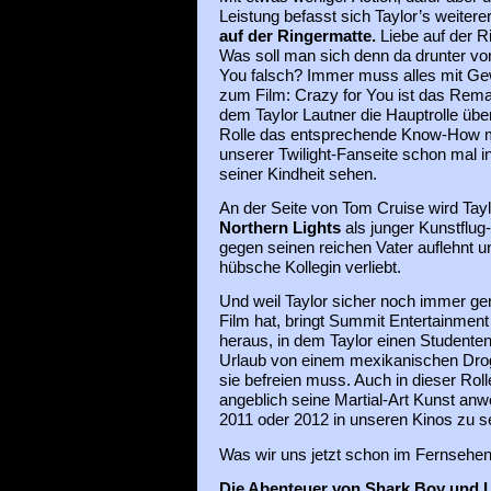
Leistung befasst sich Taylor’s weitere
auf der Ringermatte.
Liebe auf der Ri
Was soll man sich denn da drunter vor
You falsch? Immer muss alles mit Ge
zum Film: Crazy for You ist das Rema
dem Taylor Lautner die Hauptrolle übe
Rolle das entsprechende Know-How mit
unserer Twilight-Fanseite schon mal 
seiner Kindheit sehen.
An der Seite von Tom Cruise wird Tay
Northern Lights
als junger Kunstflug-
gegen seinen reichen Vater auflehnt und
hübsche Kollegin verliebt.
Und weil Taylor sicher noch immer gen
Film hat, bringt Summit Entertainment
heraus, in dem Taylor einen Studenten
Urlaub von einem mexikanischen Droge
sie befreien muss. Auch in dieser Roll
angeblich seine Martial-Art Kunst a
2011 oder 2012 in unseren Kinos zu s
Was wir uns jetzt schon im Fernsehen
Die Abenteuer von Shark Boy und L