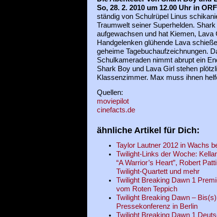
So, 28. 2. 2010 um 12.00 Uhr in ORF
ständig von Schulrüpel Linus schikanier
Traumwelt seiner Superhelden. Shark 
aufgewachsen und hat Kiemen, Lava G
Handgelenken glühende Lava schießen
geheime Tagebuchaufzeichnungen. Da
Schulkameraden nimmt abrupt ein Ende
Shark Boy und Lava Girl stehen plötzli
Klassenzimmer. Max muss ihnen helfen
Quellen:
moviepilot
cinefacts.de
ähnliche Artikel für Dich:
Taylor Lautner 2012 in Wachs 
Twilight-Links der Woche: Kella
“A Warrior’s Heart”, Robert Patt
Twilight-Quartett und mehr
Twilight Breaking Dawn 1 Premie
vom Roten Teppich
Twilight Breaking Dawn – Bis(s
Pressekonferenz in Berlin
Twilight Breaking Dawn 1 Deuts