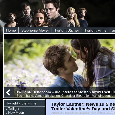
Home
Stephenie Meyer
Twilight Bücher
Twilight Filme
a
Twilight-Fieber.com – die interessantesten Artikel seit
Buchinhalte, Vampirfähigkeiten, Charakter-Biografien, Vampirlegenden
Twilight - die Filme
Taylor Lautner: News zu 5 ne
Trailer Valentine’s Day und 
Twilight
New Moon
Allgemein
,
Twilight Schauspieler
09 Februar 2010, ir