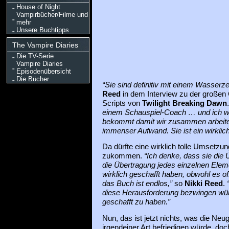
House of Night
Vampirbücher/Filme und
mehr
Unsere Buchtipps
The Vampire Diaries
Die TV-Serie
Vampire Diaries
Episodenübersicht
Die Bücher
“Sie sind definitiv mit einem Wasserz
Reed
in dem Interview zu der großen
Scripts von
Twilight Breaking Dawn
einem Schauspiel-Coach … und ich wol
bekommt damit wir zusammen arbeite
immenser Aufwand. Sie ist ein wirkli
Da dürfte eine wirklich tolle Umsetzu
zukommen.
“Ich denke, dass sie die
die Übertragung jedes einzelnen Elem
wirklich geschafft haben, obwohl es off
das Buch ist endlos,”
so
Nikki Reed
.
diese Herausforderung bezwingen wür
geschafft zu haben.”
Nun, das ist jetzt nichts, was die Neug
irgendeiner Art befriedigen würde, doch 