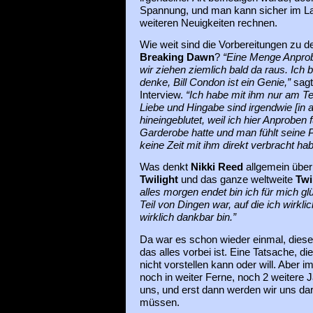
Spannung, und man kann sicher im La
weiteren Neuigkeiten rechnen.
Wie weit sind die Vorbereitungen zu 
Breaking Dawn
?
“Eine Menge Anprob
wir ziehen ziemlich bald da raus. Ich b
denke, Bill Condon ist ein Genie,”
sag
Interview.
“Ich habe mit ihm nur am Te
Liebe und Hingabe sind irgendwie [in a
hineingeblutet, weil ich hier Anproben
Garderobe hatte und man fühlt seine 
keine Zeit mit ihm direkt verbracht hab
Was denkt
Nikki Reed
allgemein über 
Twilight
und das ganze weltweite
Twi
alles morgen endet bin ich für mich glü
Teil von Dingen war, auf die ich wirklich
wirklich dankbar bin.”
Da war es schon wieder einmal, dies
das alles vorbei ist. Eine Tatsache, di
nicht vorstellen kann oder will. Aber
noch in weiter Ferne, noch 2 weitere J
uns, und erst dann werden wir uns 
müssen.