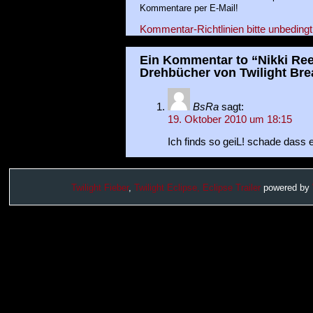
Kommentare per E-Mail!
Kommentar-Richtlinien bitte unbedingt
Ein Kommentar to “Nikki Ree
Drehbücher von Twilight Br
BsRa
sagt:
19. Oktober 2010 um 18:15
Ich finds so geiL! schade dass e
Twilight Fieber
,
Twilight Eclipse,
Eclipse Trailer
powered by