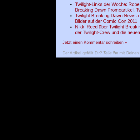
Twilight-Links der Woche: Rober
Breaking Dawn Promoartikel, Tw
Twilight Breaking Dawn News: n
Bilder auf der Comic Con 2011
Nikki Reed über Twilight Brea
der Twilight-Crew und die neue
Jetzt einen Kommentar schreiben »
Der Artikel gefällt Dir?
Teile ihn
mit Deinen 