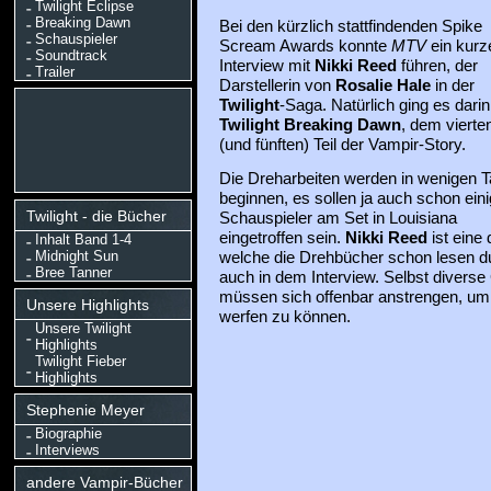
Twilight Eclipse
Breaking Dawn
Bei den kürzlich stattfindenden Spike
Schauspieler
Scream Awards konnte
MTV
ein kurz
Soundtrack
Interview mit
Nikki Reed
führen, der
Trailer
Darstellerin von
Rosalie Hale
in der
Twilight
-Saga. Natürlich ging es dari
Twilight Breaking Dawn
, dem vierte
(und fünften) Teil der Vampir-Story.
Die Dreharbeiten werden in wenigen 
beginnen, es sollen ja auch schon ein
Twilight - die Bücher
Schauspieler am Set in Louisiana
eingetroffen sein.
Nikki Reed
ist eine
Inhalt Band 1-4
Midnight Sun
welche die Drehbücher schon lesen du
Bree Tanner
auch in dem Interview. Selbst divers
müssen sich offenbar anstrengen, um 
Unsere Highlights
werfen zu können.
Unsere Twilight
Highlights
Twilight Fieber
Highlights
Stephenie Meyer
Biographie
Interviews
andere Vampir-Bücher